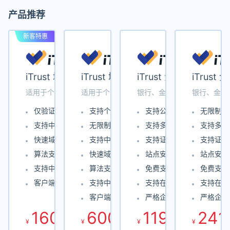
产品推荐
新客特惠
iTrust 域名型 SSL证书
iTrust 域名型通配符 SSL证书
iTrust 企业型 SSL证书
iTrus
适用于个人网站、小微企业、API服务等
适用于个人网站、小微企业、API服务等
银行、金融、保险、电商、
银行、金融
仅验证域名所有权
支持个人申请
支持公网 IP 证书
无限制通
支持中国区 OCSP
无限制通配域名
支持多年期自动化签发
支持多年
快速域名验证
支持中国区 OCSP
支持证书自动化部署
支持证书
算法支持 RSA 和 ECC
快速域名验证
站点安全评估报告
站点安全
支持中文域名
算法支持 RSA 和 ECC
免费支持 UC 域名
免费支持 
客户端兼容性高达 99.99%
支持中文域名
支持在线实时查询审核过
支持在线
客户端兼容性高达 99.99%
严格企业信息身份认证
严格企业
160
600
1190
241
.00
.00
.00
¥
/年
¥
/年
¥
¥
/年