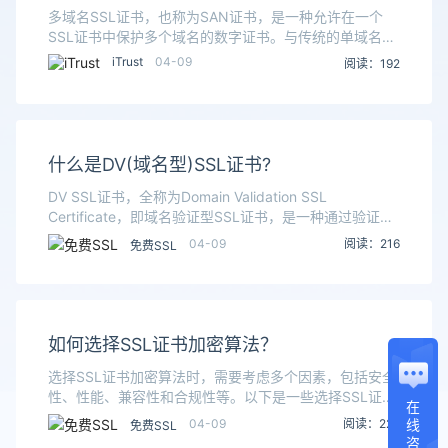
多域名SSL证书，也称为SAN证书，是一种允许在一个
SSL证书中保护多个域名的数字证书。与传统的单域名
SSL证书不同，多域名SSL证书可以在同一张证书中添加
iTrust
04-09
阅读：192
多个需要保护的域名，从而实现多个域名的安全加
什么是DV(域名型)SSL证书?
DV SSL证书，全称为Domain Validation SSL
Certificate，即域名验证型SSL证书，是一种通过验证域
名所有权来快速为网站提供SSL/TLS加密保护的数字证
04-09
阅读：216
免费SSL
书。这种证书主
如何选择SSL证书加密算法？
选择SSL证书加密算法时，需要考虑多个因素，包括安全
性、性能、兼容性和合规性等。以下是一些选择SSL证书
在
加密算法的要点：常见的SSL证书加密算法RSA：RSA是
04-09
阅读：229
线
免费SSL
一种广泛应用的非对称加密算法，通过公钥和
咨