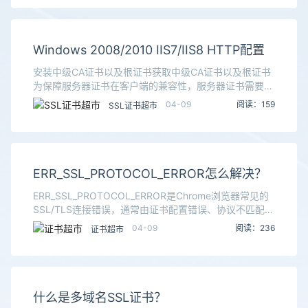
Windows 2008/2010 IIS7/IIS8 HTTP配置
安装中级CA证书以及根证书获取中级CA证书以及根证书
为保障服务器证书在客户端的兼容性，服务器证书需要安
装两张中级CA证书,一个根证书。在iTrustSSL平台申请完
04-09
阅读：159
SSL证书超市
成后下载 - 解压安装服务器证书中级
ERR_SSL_PROTOCOL_ERROR怎么解决？
ERR_SSL_PROTOCOL_ERROR是Chrome浏览器常见的
SSL/TLS连接错误，通常由证书配置错误、协议不匹配或
系统设置问题引起。本文将详细介绍七种有效的解决方
04-09
阅读：236
证书超市
案，帮助用户彻底解决这一问
什么是多域名SSL证书？